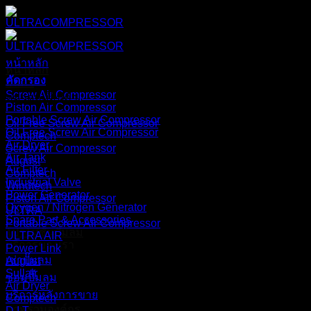
ข้าม
ไป
ยัง
หน้าหลัก
/
COMPTECH
เนื้อหา
หน้าหลัก
คัดกรอง
สินค้า
Screw Air Compressor
หมวดหมู่สินค้า
Piston Air Compressor
Portable Screw Air Compressor
Oil Free Screw Air Compressor
Oil Free Screw Air Compressor
Comptech
Air Dryer
Screw Air Compressor
Air Tank
August
Air Filter
Comptech
Industrial Valve
Windtech
Power Generator
Piston Air Compressor
Oxygen / Nitrogen Generator
ULTRA
Spare Part & Accessories
Portable Screw Air Compressor
โปรโมชั่นปั๊มลม
ULTRA AIR
บริการของเรา
Power Link
เช่าปั๊มลม
August
Sullair
ซ่อมปั๊มลม
Air Dryer
บริการหลังการขาย
Comptech
ภาพรวมองค์กร
D.I.T